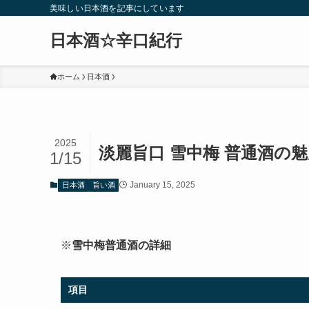
美味しい日本酒を記事にしています
日本酒☆辛口紀行
ホーム
日本酒
2025
淡麗旨口 雪中梅 普通酒の
1/15
January 15, 2025
日本酒
旨い酒
※
雪中梅普通酒の詳細
項目