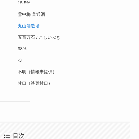
15.5%
雪中梅 普通酒
丸山酒造場
五百万石 / こしいぶき
68%
-3
不明（情報未提供）
甘口（淡麗甘口）
目次