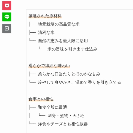
厳選された原材料
├── 地元栽培の高品質な米

├── 清冽な水

└── 自然の恵みを最大限に活用

    └── 米の旨味を引き出す仕込み

滑らかで繊細な味わい
├── 柔らかな口当たりとほのかな甘み

└── 冷やして爽やかさ、温めて香りを引き立てる

食事との相性
├── 和食全般に最適

│   └── 刺身・煮物・天ぷら

└── 洋食やチーズとも相性抜群
