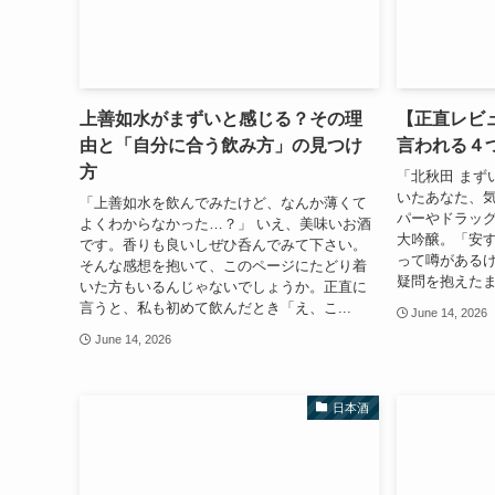
上善如水がまずいと感じる？その理
【正直レビ
由と「自分に合う飲み方」の見つけ
言われる４
方
「北秋田 まず
いたあなた、気
「上善如水を飲んでみたけど、なんか薄くて
パーやドラッグ
よくわからなかった…？」 いえ、美味いお酒
大吟醸。「安
です。香りも良いしぜひ呑んでみて下さい。
って噂があるけ
そんな感想を抱いて、このページにたどり着
疑問を抱えたま
いた方もいるんじゃないでしょうか。正直に
言うと、私も初めて飲んだとき「え、こ...
June 14, 2026
June 14, 2026
日本酒