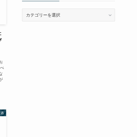
カ
テ
ゴ
リ
た
ー
び
。
お
調べ
な
が
本酒