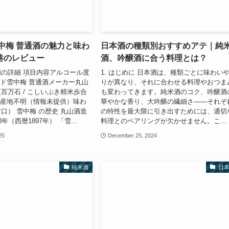
中梅 普通酒の魅力と味わ
日本酒の種類別おすすめアテ｜純
巷のレビュー
酒、吟醸酒に合う料理とは？
の詳細 項目内容アルコール度
1. はじめに 日本酒は、種類ごとに味わい
ランド雪中梅 普通酒メーカー丸山
りが異なり、それに合わせる料理やおつま
百万石 / こしいぶき精米歩合
も変わってきます。純米酒のコク、吟醸酒
-3産地不明（情報未提供）味わ
華やかな香り、大吟醸の繊細さ——それぞ
口） 雪中梅 の歴史 丸山酒造
の特性を最大限に引き出すためには、適切
年（西暦1897年） 「雪...
料理とのペアリングが欠かせません。こ...
25
December 25, 2024
純米酒
日