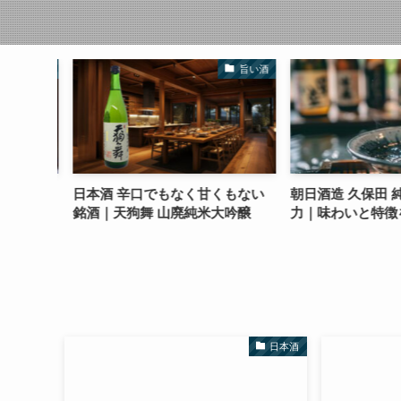
日本酒
旨い酒
｜評価
日本酒 辛口でもなく甘くもない
朝日酒造 久保田 純
の注意点
銘酒｜天狗舞 山廃純米大吟醸
力｜味わいと特徴
日本酒