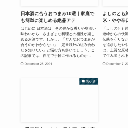
日本酒に合うおつまみ10選｜家庭で
よしのとも純
も簡単に楽しめる絶品アテ
米・やや辛口
はじめに 日本酒は、その豊かな香りや奥深い
「よしのとも純
味わいから、さまざまな料理との相性が楽し
連峰からの伏
めるお酒です。しかし、「どんなおつまみが
伝統を守りな
合うのかわからない」「定番以外の組み合わ
を追求したや
せを知りたい」と悩む方も多いでしょう。こ
は、上質な原
の記事では、自宅で手軽に作れるものか...
て生み出される
December 25, 2024
December 7, 2
旨い酒