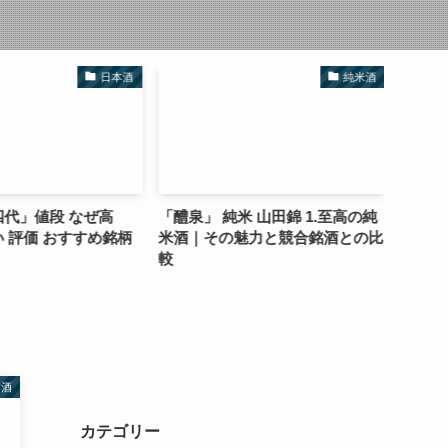
日本酒
純米酒
代」値段 なぜ高
「醴泉」 純米 山田錦 1.至高の純
上善如
 評価 おすすめ銘柄
米酒｜その魅力と競合銘酒との比
理由と
較
つけ方
本酒
カテゴリー