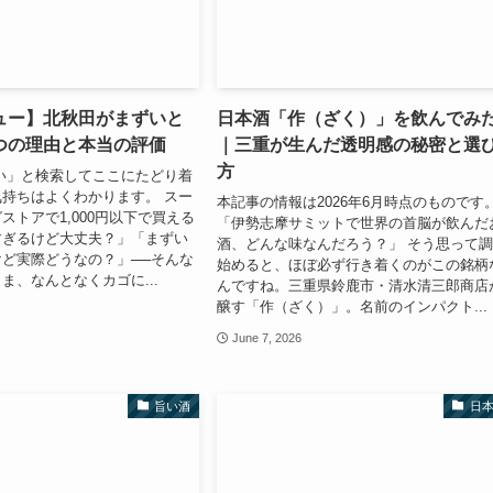
ュー】北秋田がまずいと
日本酒「作（ざく）」を飲んでみ
つの理由と本当の評価
｜三重が生んだ透明感の秘密と選
方
い」と検索してここにたどり着
持ちはよくわかります。 スー
本記事の情報は2026年6月時点のものです
ストアで1,000円以下で買える
「伊勢志摩サミットで世界の首脳が飲んだ
すぎるけど大丈夫？」「まずい
酒、どんな味なんだろう？」 そう思って
ど実際どうなの？」──そんな
始めると、ほぼ必ず行き着くのがこの銘柄
ま、なんとなくカゴに...
んですね。三重県鈴鹿市・清水清三郎商店
醸す「作（ざく）」。名前のインパクト...
June 7, 2026
旨い酒
日