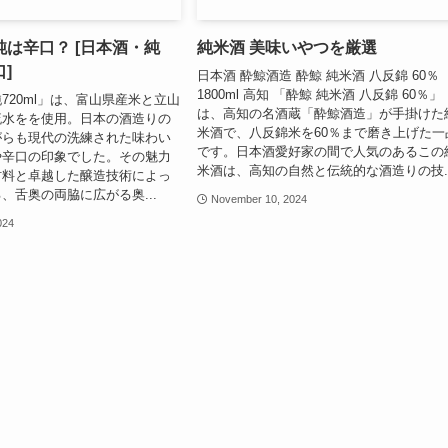
は辛口？ [日本酒・純
純米酒 美味いやつを厳選
]
日本酒 酔鯨酒造 酔鯨 純米酒 八反錦 60％
1800ml 高知 「酔鯨 純米酒 八反錦 60％」
720ml」は、富山県産米と立山
は、高知の名酒蔵「酔鯨酒造」が手掛けた
流水をを使用。日本の酒造りの
米酒で、八反錦米を60％まで磨き上げた一
がらも現代の洗練された味わい
です。日本酒愛好家の間で人気のあるこの
や辛口の印象でした。その魅力
米酒は、高知の自然と伝統的な酒造りの技..
材料と卓越した醸造技術によっ
、舌奥の両脇に広がる奥...
November 10, 2024
024