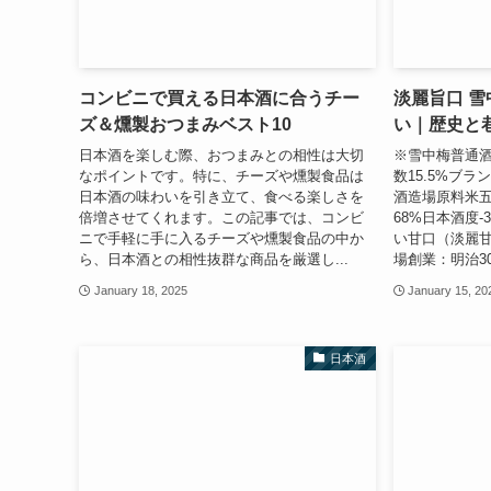
コンビニで買える日本酒に合うチー
淡麗旨口 雪
ズ＆燻製おつまみベスト10
い｜歴史と
日本酒を楽しむ際、おつまみとの相性は大切
※雪中梅普通酒
なポイントです。特に、チーズや燻製食品は
数15.5%ブ
日本酒の味わいを引き立て、食べる楽しさを
酒造場原料米五
倍増させてくれます。この記事では、コンビ
68%日本酒度
ニで手軽に手に入るチーズや燻製食品の中か
い甘口（淡麗甘
ら、日本酒との相性抜群な商品を厳選し...
場創業：明治30
January 18, 2025
January 15, 20
日本酒