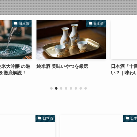
日本酒
日本酒
米大吟醸 の魅
純米酒 美味いやつを厳選
日本酒「十四
を徹底解説！
い？｜味わい
日本酒
日