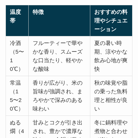
温度
特徴
おすすめの料
帯
理やシチュエ
ーション
冷酒
フルーティーで華や
夏の暑い時
（5〜
かな香り、スムーズ
期、涼やかな
1
な口当たり、軽やか
飲み心地が爽
0℃）
な酸味
快
常温
香りが広がり、米の
秋の味覚や脂
（1
旨味が強調され、ま
の乗った魚料
5〜2
ろやかで深みのある
理と相性が良
0℃）
味わい
い
ぬる
甘みとコクが引き出
冬に鍋料理や
燗（4
され、豊かで濃厚な
煮物と合わせ