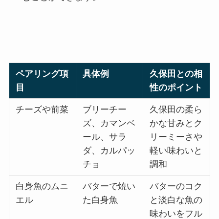
ペアリング項
具体例
久保田との相
目
性のポイント
チーズや前菜
ブリーチー
久保田の柔ら
ズ、カマンベ
かな甘みとク
ール、サラ
リーミーさや
ダ、カルパッ
軽い味わいと
チョ
調和
白身魚のムニ
バターで焼い
バターのコク
エル
た白身魚
と淡白な魚の
味わいをフル